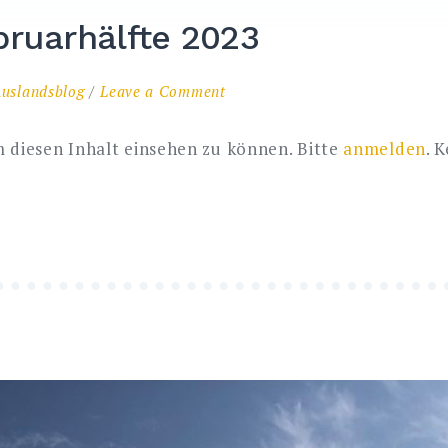
bruarhälfte 2023
on
uslandsblog
Leave a Comment
Meine
erste
 diesen Inhalt einsehen zu können. Bitte
anmelden
. 
Februarhälfte
2023