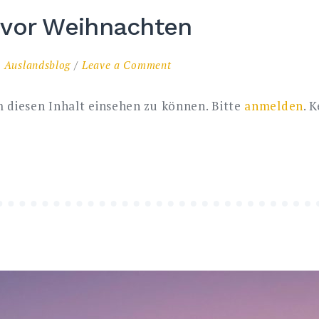
 vor Weihnachten
on
n
Auslandsblog
Leave a Comment
Kurzes
Update
 diesen Inhalt einsehen zu können. Bitte
anmelden
. 
vor
Weihnachten