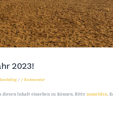
ahr 2023!
zu
landsblog
1 Kommentar
Auf
ins
 diesen Inhalt einsehen zu können. Bitte
anmelden
. 
neue
Jahr
2023!