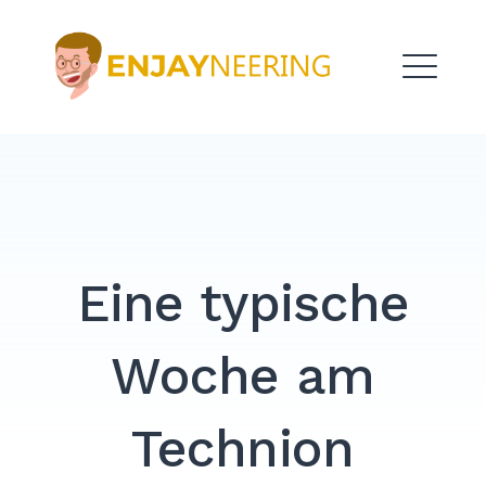
Skip
to
ENJAYNEERING
content
ME
Eine typische
Woche am
Search
Technion
for:
SEARCH