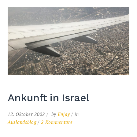
Ankunft in Israel
12. Oktober 2022
by
Enjay
in
zu
Auslandsblog
2 Kommentare
Ankunft